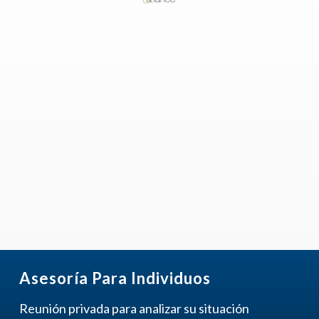
Reconocimiento Internacional
«Financial Fraud
Prevention & Market Analysis Excellence
Award 2026 – South America»
Asesoría Para Individuos
Reunión privada para analizar su situación