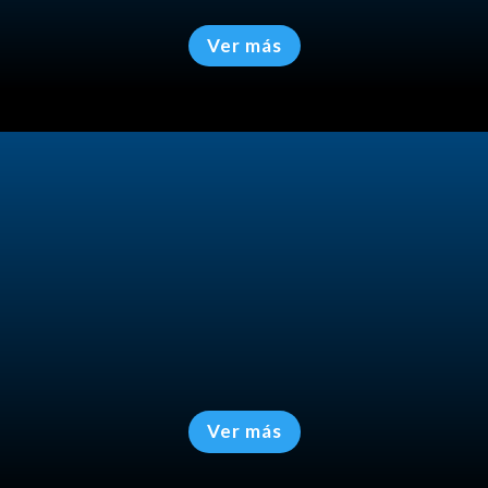
Ver más
Asesoría de Negocios
Estrategia empresarial.
Decisiones con respaldo profesional.
Ver más