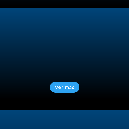
Prevención de Fraudes
Detección de estafas financieras.
Protección del capital.
Ver más